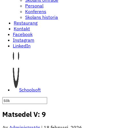
Skolans område
Personal
Konferens
Skolans historia
Restaurang
Kontakt
Facebook
Instagram
LinkedIn
Schoolsoft
Matsedel V: 9
Av
Administratör
|
18 februari, 2026