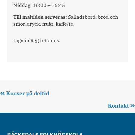
Middag 16:00 – 16:45
Till måltiden serveras:
Salladsbord, bröd och
smör, dryck, frukt, kaffe/te.
Inga inlägg hittades.
Posts
Kurser på deltid
navigation
Kontakt
BÄCKEDALS FOLKHÖGSKOLA