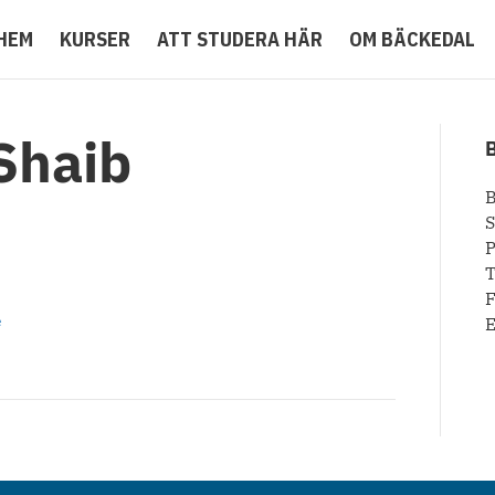
HEM
KURSER
ATT STUDERA HÄR
OM BÄCKEDAL
Shaib
B
P
T
F
e
E