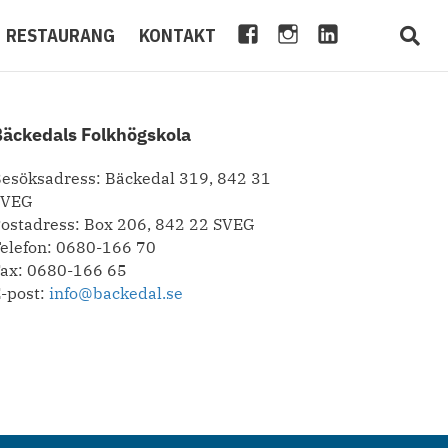
F
I
L
S
RESTAURANG
KONTAKT
A
N
I
C
C
S
N
H
E
T
K
O
Bäckedals Folkhögskola
B
A
E
O
O
G
D
L
esöksadress: Bäckedal 319, 842 31
O
R
I
S
SVEG
K
A
N
O
ostadress: Box 206, 842 22 SVEG
M
F
elefon: 0680-166 70
T
ax: 0680-166 65
-post:
info@backedal.se