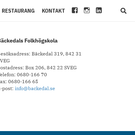
F
I
L
S
RESTAURANG
KONTAKT
A
N
I
C
C
S
N
H
E
T
K
O
Bäckedals Folkhögskola
B
A
E
O
O
G
D
L
esöksadress: Bäckedal 319, 842 31
O
R
I
S
SVEG
K
A
N
O
ostadress: Box 206, 842 22 SVEG
M
F
elefon: 0680-166 70
T
ax: 0680-166 65
-post:
info@backedal.se