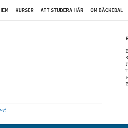
HEM
KURSER
ATT STUDERA HÄR
OM BÄCKEDAL
B
P
T
F
E
9
ing