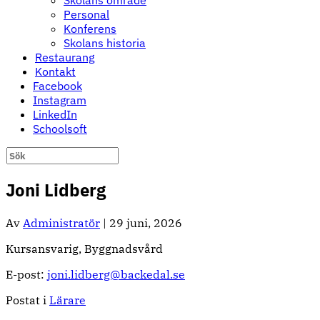
Skolans område
Personal
Konferens
Skolans historia
Restaurang
Kontakt
Facebook
Instagram
LinkedIn
Schoolsoft
Joni Lidberg
Av
Administratör
|
29 juni, 2026
Kursansvarig, Byggnadsvård
E-post:
joni.lidberg@backedal.se
Postat i
Lärare