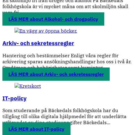
En skolmiljö fri från droger och alkohol På Bäckedals
folkhögskola är vi mycket måna om att skolmiljön skall
vara fri...
LÄS MER
about Alkohol- och drogpolicy
Arkiv- och sekretessregler
Hantering och bestämmelser Enligt våra regler för
arkivering sparas ansökningshandlingar hos oss i två år.
Omdömen och behörigheter samt kursintyg...
LÄS MER
about Arkiv- och sekretessregler
IT-policy
Som studerande på Bäckedals folkhögskola har du
tillgång till olika digitala hjälpmedel för att underlätta
utförandet av dina studieuppgifter Bäckedals...
LÄS MER
about IT-policy