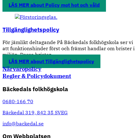
LÄS MER
about Policy mot hot och våld
Tillgänglighetspolicy
För jämlikt deltagande På Bäckedals folkhögskola ser vi
att funktionshinder först och främst handlar om brister i
miljön. Dessa brister...
LÄS MER
about Tillgänglighetspolicy
Posts
Närvaropolicy
Regler & Policydokument
navigation
Bäckedals folkhögskola
0680-166 70
Bäckedal 319, 842 35 SVEG
info@backedal.se
Om Webbplatsen