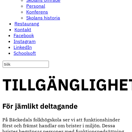
Skolans område
Personal
Konferens
Skolans historia
Restaurang
Kontakt
Facebook
Instagram
LinkedIn
Schoolsoft
TILLGÄNGLIGHE
För jämlikt deltagande
På Bäckedals folkhögskola ser vi att funktionshinder
först och främst handlar om brister i miljön. Dessa
brister begränsar personer med funktionsnedsättning