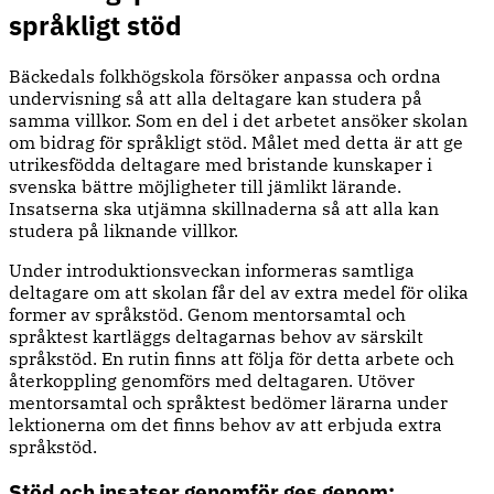
språkligt stöd
Bäckedals folkhögskola försöker anpassa och ordna
undervisning så att alla deltagare kan studera på
samma villkor. Som en del i det arbetet ansöker skolan
om bidrag för språkligt stöd. Målet med detta är att ge
utrikesfödda deltagare med bristande kunskaper i
svenska bättre möjligheter till jämlikt lärande.
Insatserna ska utjämna skillnaderna så att alla kan
studera på liknande villkor.
Under introduktionsveckan informeras samtliga
deltagare om att skolan får del av extra medel för olika
former av språkstöd. Genom mentorsamtal och
språktest kartläggs deltagarnas behov av särskilt
språkstöd. En rutin finns att följa för detta arbete och
återkoppling genomförs med deltagaren. Utöver
mentorsamtal och språktest bedömer lärarna under
lektionerna om det finns behov av att erbjuda extra
språkstöd.
Stöd och insatser genomför ges genom: