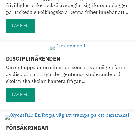
frivillighet vilket också avspeglar sig i kursuppläggen
på Bäckedals Folkhögskola Denna frihet innebär att...
LÄS MER
about Deltagarinflytande och studeranderätt
DISCIPLINÄRENDEN
Om det uppstår en situation som kräver någon form
av disciplinära åtgärder gentemot studerande vid
skolan ska skolan hantera frågan...
LÄS MER
about Disciplinärenden
FÖRSÄKRINGAR