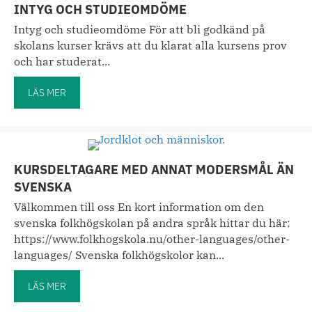
INTYG OCH STUDIEOMDÖME
Intyg och studieomdöme För att bli godkänd på
skolans kurser krävs att du klarat alla kursens prov
och har studerat...
LÄS MER
about Intyg och studieomdöme
KURSDELTAGARE MED ANNAT MODERSMÅL ÄN
SVENSKA
Välkommen till oss En kort information om den
svenska folkhögskolan på andra språk hittar du här:
https://www.folkhogskola.nu/other-languages/other-
languages/ Svenska folkhögskolor kan...
LÄS MER
about Kursdeltagare med annat modersmål än svenska