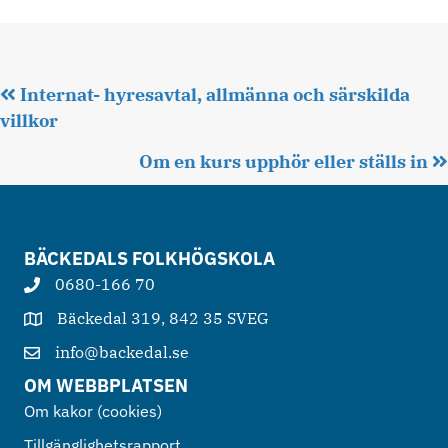
Posts
Internat- hyresavtal, allmänna och särskilda
villkor
navigation
Om en kurs upphör eller ställs in
BÄCKEDALS FOLKHÖGSKOLA
0680-166 70
Bäckedal 319, 842 35 SVEG
info@backedal.se
OM WEBBPLATSEN
Om kakor (cookies)
Tillgänglighetsrapport